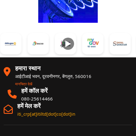
►
हमारा स्थान
आईटीआई भवन, दूरवनीनगर, बेंगलुरु, 560016
मानचित्र देखें
हमें कॉल करें
080-25614466
हमें मेल करें
iti_crp[at]itiltd[dot]co[dot]in