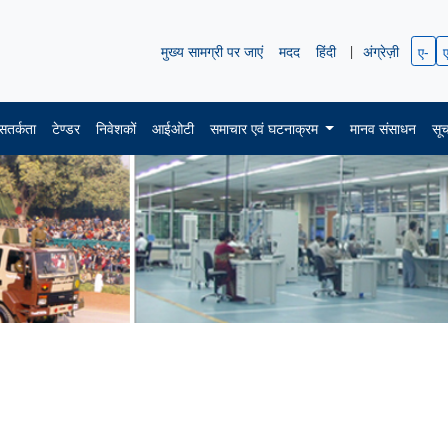
मुख्य सामग्री पर जाएं
मदद
हिंदी
|
अंग्रेज़ी
ए-
सतर्कता
टेण्डर
निवेशकों
आईओटी
समाचार एवं घटनाक्रम
मानव संसाधन
सू