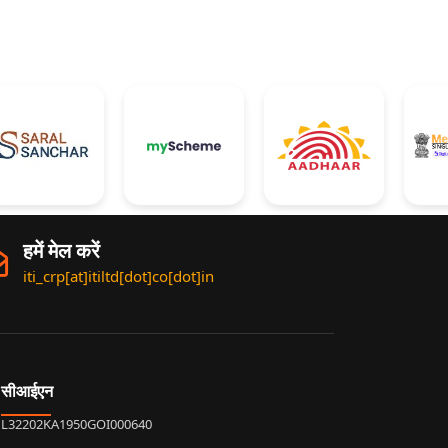
हमें मेल करें
iti_crp[at]itiltd[dot]co[dot]in
सीआईएन
L32202KA1950GOI000640