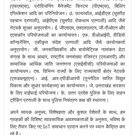
(एफएमएस), प्रोविजनिंग मैनेजमेंट सिस्टम (पीएमएस), बिलिंग
एप्लिकेशन आदि का परिनियोजन। d. फायरवॉल, आईडीएस (घुसपैठ
पहचान प्रणाली), आईपीएस (घुसपैठ रोकथाम प्रणाली) आदि जैसे
नेटवर्क सुरक्षा अनुप्रयोग। ई. जीएसएम, एमएलएलएन, जी-पीओएन और
एएसकॉन परियोजनाओं का कार्यान्वयन। एफ. वीओआईपी, वीडियो
कॉन्फ्रेंसिंग, एकीकृत संदेश प्रणाली आदि जैसे उपयोगकर्ता
अनुप्रयोग। जी. जनसांख्यिकीय और बायोमेट्रिक नामांकन डेटा
संग्रह के साथ आधार, राष्ट्रीय जनसंख्या रजिस्टर (एनआरपी) और
सामाजिक आर्थिक जाति जनगणना (एसईसीसी) परियोजनाओं का
कार्यान्वयन। एच. विभिन्न राज्यों के लिए राज्यव्यापी क्षेत्र नेटवर्क
(एसडब्ल्यूएएन)। आई. आर-एपीडीआरपी (पुनर्गठित त्वरित विद्युत
विकास और सुधार कार्यक्रम) का कार्यान्वयन। जे. उत्तराखंड सरकार
के लिए वाईफाई परियोजना। के. उत्तर प्रदेश पुलिस के लिए वाहन
ट्रैकिंग प्रणाली के साथ पुलिस नियंत्रण कक्ष की स्थापना।
अपने व्यापक अनुभव, विशेषज्ञता और कुशल पेशेवरों के साथ, हम
ग्राहकों की विशिष्ट व्यावसायिक आवश्यकताओं के अनुरूप, भविष्य के
लिए तैयार किए गए IoT समाधान प्रदान करने पर ध्यान केंद्रित कर
रहे हैं।