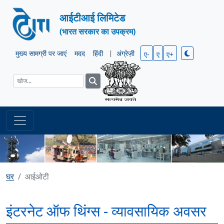
आईटीआई लिमिटेड
(भारत सरकार का उपक्रम)
मुख्य सामग्री पर जाएं
मदद
हिंदी
|
अंग्रेज़ी
ए-
ए
ए+
घर
आईओटी
इंटरनेट ऑफ थिंग्स - व्यावसायिक अवसर