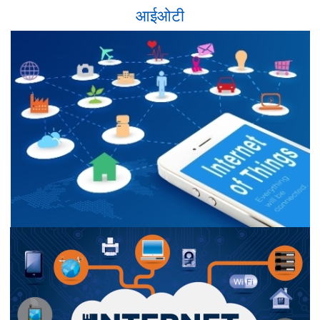
आईओटी